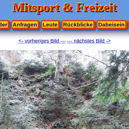
Mitsport & Freizeit
der
Anfragen
Leute
Rückblicke
Dabeisein
<- vorheriges Bild ---
--- nächstes Bild ->