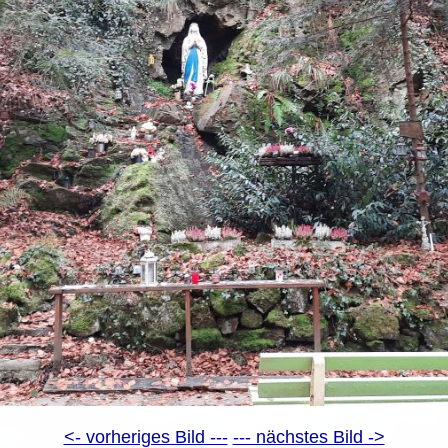
<- vorheriges Bild ---
--- nächstes Bild ->