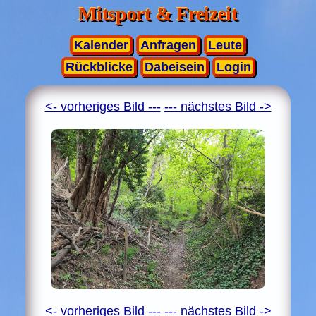
Mitsport & Freizeit
Kalender
Anfragen
Leute
Rückblicke
Dabeisein
Login
<- vorheriges Bild ---
--- nächstes Bild ->
<- vorheriges Bild ---
--- nächstes Bild ->