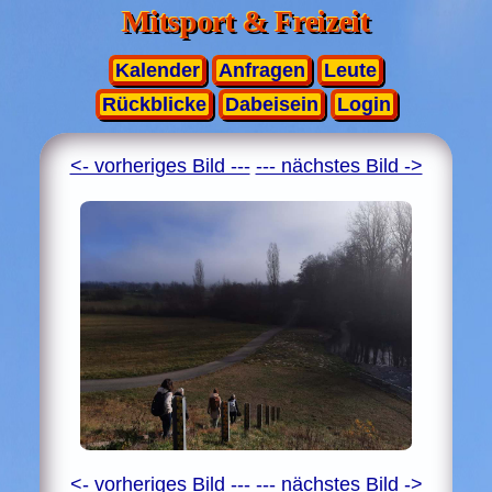
Mitsport & Freizeit
Kalender
Anfragen
Leute
Rückblicke
Dabeisein
Login
<- vorheriges Bild ---
--- nächstes Bild ->
<- vorheriges Bild ---
--- nächstes Bild ->