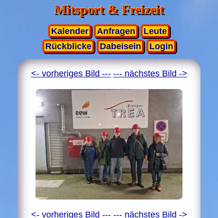
Mitsport & Freizeit
Kalender
Anfragen
Leute
Rückblicke
Dabeisein
Login
<- vorheriges Bild ---
--- nächstes Bild ->
<- vorheriges Bild ---
--- nächstes Bild ->